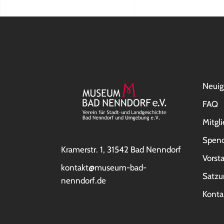
Neuig
FAQ
Mitgl
Spen
Kramerstr. 1, 31542 Bad Nenndorf
Vorst
kontakt@museum-bad-
Satzu
nenndorf.de
Konta