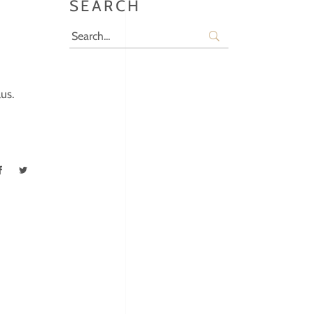
SEARCH
Search
for:
us.