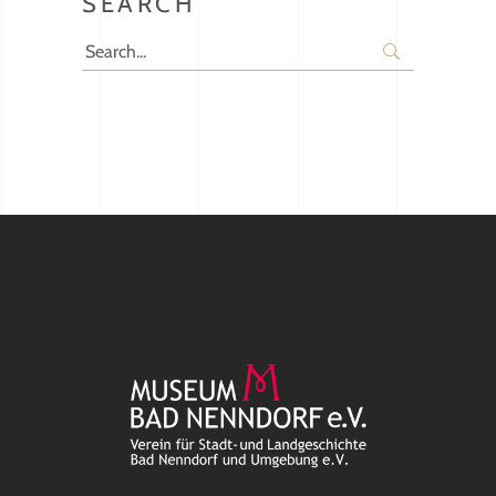
SEARCH
Search
for: