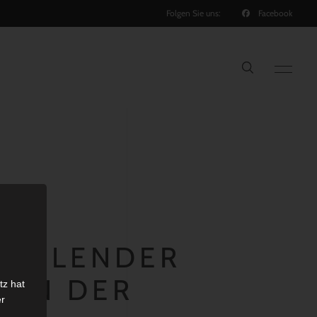
Folgen Sie uns:
Facebook
R KALENDER
HEN DER
tz hat
er