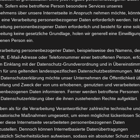
h. Sofern eine betroffene Person besondere Services unseres
nehmens über unsere Internetseite in Anspruch nehmen möchte, könnt
 im Museum bereit. Im kommenden Jahr stehen die Dorfläden 
 eine Verarbeitung personenbezogener Daten erforderlich werden. Ist 
 Informationen zusammentragen, um ein erneutes Zeitdokumen
eitung personenbezogener Daten erforderlich und besteht für eine sol
nd kindliche Erinnerungen beim Blättern und Lesen wach.
eitung keine gesetzliche Grundlage, holen wir generell eine Einwilligun
fenen Person ein.
 ein Exemplar! Auch sicherlich als Geschenk ideal!
ine Spende fürs Museum.
rarbeitung personenbezogener Daten, beispielsweise des Namens, de
ift, E-Mail-Adresse oder Telefonnummer einer betroffenen Person, erfo
im Einklang mit der Datenschutz-Grundverordnung und in Übereinstim
n für uns geltenden landesspezifischen Datenschutzbestimmungen. Mit
 Datenschutzerklärung möchte unser Unternehmen die Öffentlichkeit ü
mfang und Zweck der von uns erhobenen, genutzten und verarbeiteten
enbezogenen Daten informieren. Ferner werden betroffene Personen 
 Datenschutzerklärung über die ihnen zustehenden Rechte aufgeklärt.
ben als für die Verarbeitung Verantwortlicher zahlreiche technische un
isatorische Maßnahmen umgesetzt, um einen möglichst lückenlosen S
er diese Internetseite verarbeiteten personenbezogenen Daten
zustellen. Dennoch können Internetbasierte Datenübertragungen
ätzlich Sicherheitslücken aufweisen, sodass ein absoluter Schutz nicht