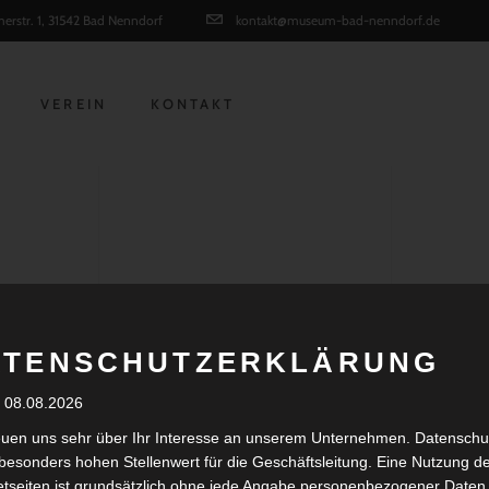
erstr. 1, 31542 Bad Nenndorf
kontakt@museum-bad-nenndorf.de
VEREIN
KONTAKT
ATENSCHUTZERKLÄRUNG
WIEDER EIN TOLLE
: 08.08.2026
026 STEHT IM ZEIC
euen uns sehr über Ihr Interesse an unserem Unternehmen. Datenschu
besonders hohen Stellenwert für die Geschäftsleitung. Eine Nutzung d
etseiten ist grundsätzlich ohne jede Angabe personenbezogener Daten