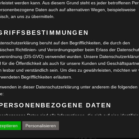
leistet werden kann. Aus diesem Grund steht es jeder betroffenen Pe
personenbezogene Daten auch auf alternativen Wegen, beispielsweise
nisch, an uns zu übermitteln.
GRIFFSBESTIMMUNGEN
tenschutzerklärung beruht auf den Begrifflichkeiten, die durch den
ischen Richtlinien- und Verordnungsgeber beim Erlass der Datenschut
verordnung (DS-GVO) verwendet wurden. Unsere Datenschutzerklärun
 für die Öffentlichkeit als auch für unsere Kunden und Geschäftspartne
h lesbar und verständlich sein. Um dies zu gewährleisten, möchten wir
rwendeten Begrifflichkeiten erläutern.
rwenden in dieser Datenschutzerklärung unter anderem die folgenden
fe:
ÖFFNUNGSZEIT
keiten
 PERSONENBEZOGENE DATEN
enbezogene Daten sind alle Informationen, die sich auf eine identifizie
Dienstag: 15:00 ‒ 17:00 Uhr
ied werden
dentifizierbare natürliche Person (im Folgenden "betroffene Person")
zeptieren
Personalisieren
Donnerstag ‒ Samstag: 15:0
en. Als identifizierbar wird eine natürliche Person angesehen, die direk
den
kt, insbesondere mittels Zuordnung zu einer Kennung wie einem Name
17:00 Uhr