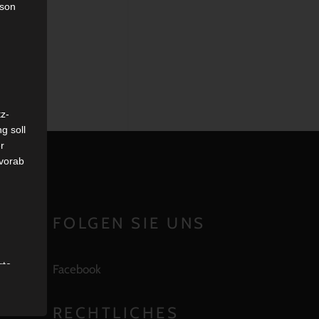
rson
z-
g soll
r
 vorab
EN
FOLGEN SIE UNS
rte
Facebook
0 ‒
t oder
RECHTLICHES
n, zu