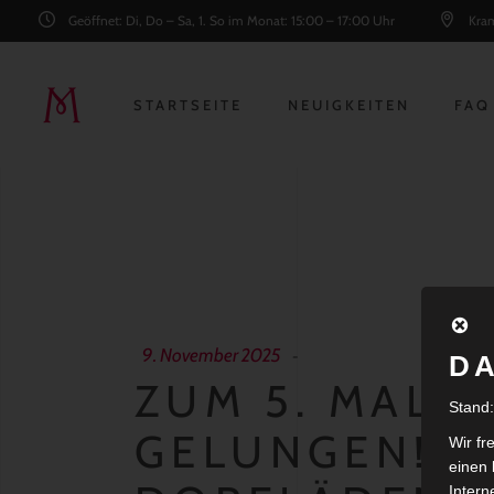
Geöffnet: Di, Do – Sa, 1. So im Monat: 15:00 – 17:00 Uhr
Kram
STARTSEITE
NEUIGKEITEN
FAQ
9. November 2025
D
ZUM 5. MAL: 
Stand
GELUNGEN! 2
Wir fr
einen 
Intern