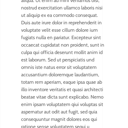
aliqua. Ut enim ad mini veniamos oisi,
nostrud exercitation ullamco laboris nisi
ut aliquip ex ea commodo consequat.
Duis aute irure dolor in reprehenderit in
voluptate velit esse cillum dolore ium
fugiats nulla en pariatur. Excepteur sint
occaecat cupidatat non proident, sunt in
culpa qui officia deserunt mollit anim id
est laborum. Sed ut perspiciatis und
omnis iste natus error sit voluptatem
accusantium doloremque laudantium,
totam rem aperiam, eaque ipsa quae ab
illo inventore veritatis et quasi architecti
beatae vitae dicta sunt explicabo. Nemo
enim ipsam voluptatem qiui voluptas sit
aspernatur aut odit aut fugit, sed quia
consequuntur magnit dolores eos qui
ratione sense voluptatem sequi u